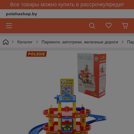
Все товары можно купить в рассрочку/кредит
potehashop.by
Каталог
Паркинги, автотреки, железные дороги
Пар