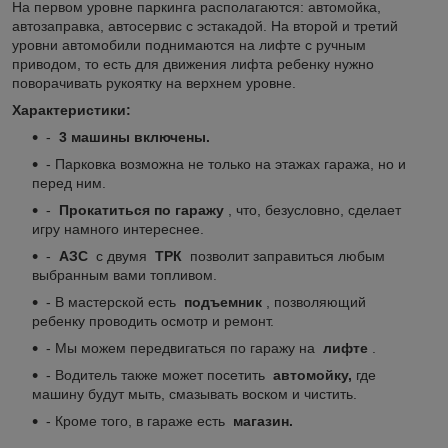
На первом уровне паркинга располагаются: автомойка,
автозаправка, автосервис с эстакадой. На второй и третий
уровни автомобили поднимаются на лифте с ручным
приводом, то есть для движения лифта ребенку нужно
поворачивать рукоятку на верхнем уровне.
Характеристики:
-
3 машины включены.
- Парковка возможна не только на этажах гаража, но и
перед ним.
-
Прокатиться по гаражу
, что, безусловно, сделает
игру намного интереснее.
-
АЗС
с двумя
ТРК
позволит заправиться любым
выбранным вами топливом.
- В мастерской есть
подъемник
, позволяющий
ребенку проводить осмотр и ремонт.
- Мы можем передвигаться по гаражу на
лифте
.
- Водитель также может посетить
автомойку,
где
машину будут мыть, смазывать воском и чистить.
- Кроме того, в гараже есть
магазин.