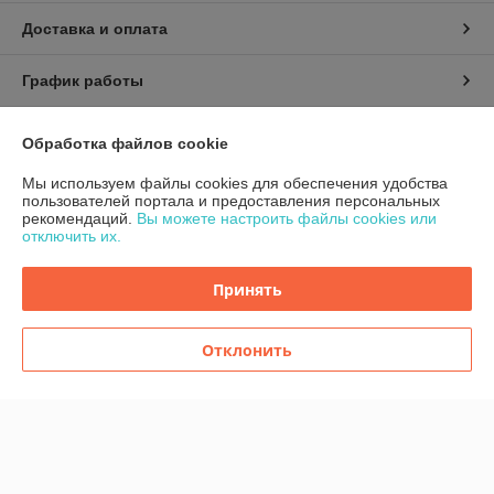
Доставка и оплата
График работы
Полная версия сайта
Обработка файлов cookie
Мы используем файлы cookies для обеспечения удобства
Политика обработки cookies
пользователей портала и предоставления персональных
рекомендаций.
Вы можете настроить файлы cookies или
Сайт создан на платформе Deal.by
отключить их.
Принять
Отклонить
Информация для покупателя
Индивидуальный предприниматель:
ИП Шугало Юрий Анатольевич
г.Гродно ул.Уютная д.9
Регистрационный номер ЕГР: 591280973