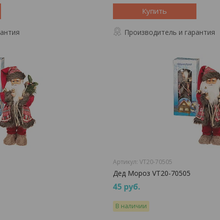
Купить
рантия
Производитель и гарантия
VT20-70505
Дед Мороз VT20-70505
45
руб.
В наличии