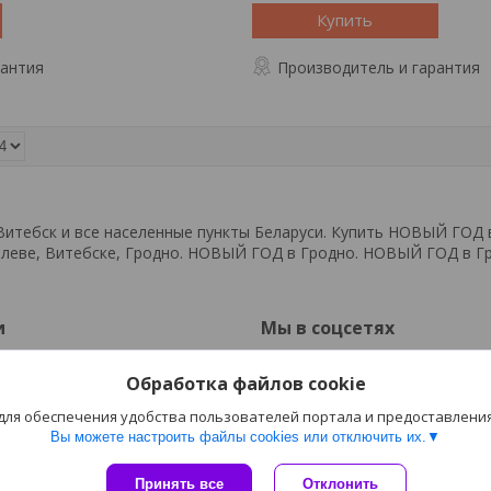
Купить
рантия
Производитель и гарантия
итебск и все населенные пункты Беларуси. Купить НОВЫЙ ГОД в
илеве, Витебске, Гродно. НОВЫЙ ГОД в Гродно. НОВЫЙ ГОД в 
и
Мы в соцсетях
Вконтакте
Обработка файлов cookie
 оплата
Instagram
 для обеспечения удобства пользователей портала и предоставлени
Вы можете настроить файлы cookies или отключить их.
Сайт создан на платформе Deal.by
Принять все
Отклонить