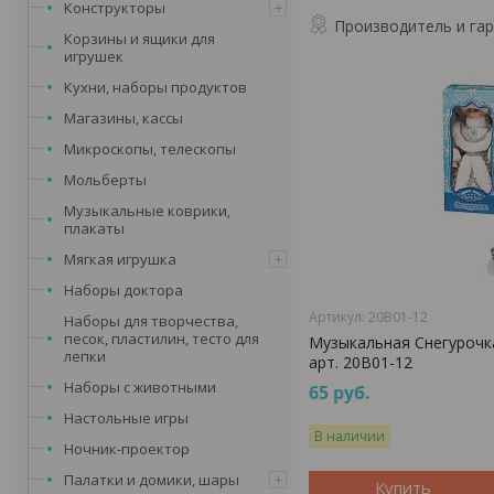
Конструкторы
Производитель и га
Корзины и ящики для
игрушек
Кухни, наборы продуктов
Магазины, кассы
Микроскопы, телескопы
Мольберты
Музыкальные коврики,
плакаты
Мягкая игрушка
Наборы доктора
20B01-12
Наборы для творчества,
песок, пластилин, тесто для
Музыкальная Снегурочка
лепки
арт. 20B01-12
Наборы с животными
65
руб.
Настольные игры
В наличии
Ночник-проектор
Палатки и домики, шары
Купить