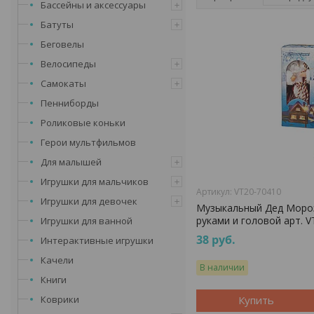
Бассейны и аксессуары
Батуты
Беговелы
Велосипеды
Самокаты
Пенниборды
Роликовые коньки
Герои мультфильмов
Для малышей
Игрушки для мальчиков
VT20-70410
Игрушки для девочек
Музыкальный Дед Мороз
руками и головой арт. 
Игрушки для ванной
38
руб.
Интерактивные игрушки
Качели
В наличии
Книги
Коврики
Купить