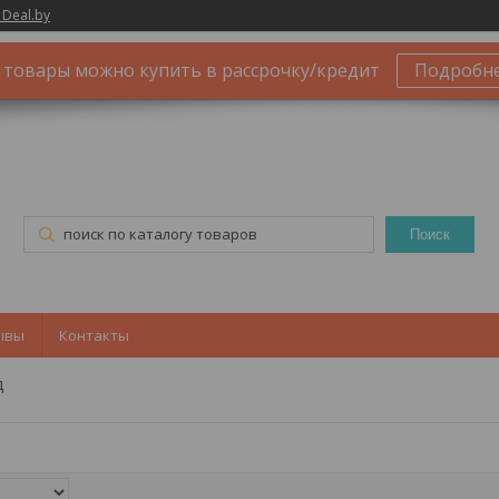
 Deal.by
 товары можно купить в рассрочку/кредит
Подробн
Поиск
ывы
Контакты
д