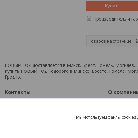
Купить
Производитель и га
НОВЫЙ ГОД доставляется в Минск, Брест, Гомель, Могилев, В
Купить НОВЫЙ ГОД недорого в Минске, Бресте, Гомеле, Мог
Гродно.
Контакты
О компани
+375297850377
Каталог
+375295876414
Доставка и
Мы используем файлы cookies
potehashop@mail.ru
О нас