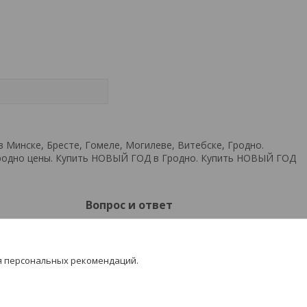
 Минске, Бресте, Гомеле, Могилеве, Витебске, Гродно.
Гродно цены. Купить НОВЫЙ ГОД в Гродно. Купить НОВЫЙ ГОД
Вопрос и ответ
Частые вопросы
Новости
я персональных рекомендаций.