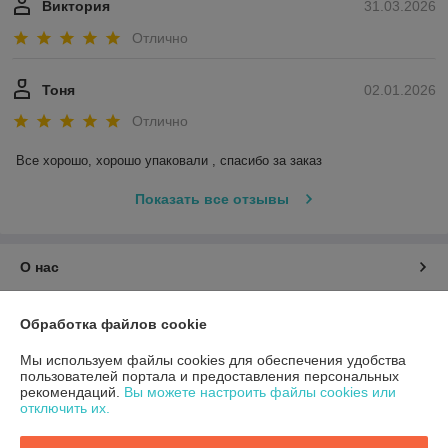
Виктория
31.03.2026
Отлично
Тоня
02.01.2026
Отлично
Все хорошо, хорошо упаковали , спасибо за заказ
Показать все отзывы
О нас
Контакты
Обработка файлов cookie
Мы используем файлы cookies для обеспечения удобства
Доставка и оплата
пользователей портала и предоставления персональных
рекомендаций.
Вы можете настроить файлы cookies или
отключить их.
График работы