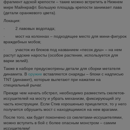
фрагмент адской крепости – такие можно встретить в Нижнем
мире Майнкрафт. Большую площадь крепости занимает лава
(детали оранжевого цвета).
Локация:
· 2 лавовых водопада;
· мост на колоннах – подходящее место для мини-фигурок
враждебных мобов;
· участок из блоков под названием «песок душ» – на нем
растут адские наросты (особое растение, используется для
варки зелий).
Также в наборе предусмотрены детали для сборки метателя
динамита. В
оружие
вставляются снаряды – блоки с надписью
TNT (динамит), которые вылетают при нажатии на
специальный рычаг.
Прежде чем начать обстрел, необходимо разместить скелетов-
иссушителей на мосту и убрать механизм, фиксирующий эту
часть конструкции. Если Стив хорошенько прицелится, то у него
получится обрушить мост с находящимися на нем врагами.
После того, как будет покончено со скелетами-иссушителями,
можно вступить в бой с более опасным монстром – самим
иссушителем!