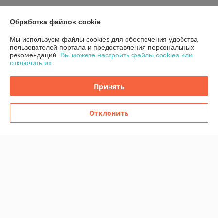
Контакты
Обработка файлов cookie
Доставка и оплата
Мы используем файлы cookies для обеспечения удобства
пользователей портала и предоставления персональных
рекомендаций.
Вы можете настроить файлы cookies или
График работы
отключить их.
Полная версия сайта
Принять
Политика обработки cookies
Отклонить
Сайт создан на платформе Deal.by
Информация для покупателя
Индивидуальный предприниматель:
ИП Шугало Юрий Анатольевич
г.Гродно ул.Уютная д.9