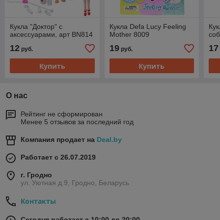
Кукла "Доктор" с
Кукла Defa Lucy Feeling
Кук
аксессуарами, арт BN814
Mother 8009
соб
12
19
17
руб.
руб.
Купить
Купить
О нас
Рейтинг не сформирован
Менее 5 отзывов за последний год
Компания продает на
Deal.by
Работает с 26.07.2019
г. Гродно
ул. Уютная д.9, Гродно, Беларусь
Контакты
Сегодня работает с 10:00 до 20:00