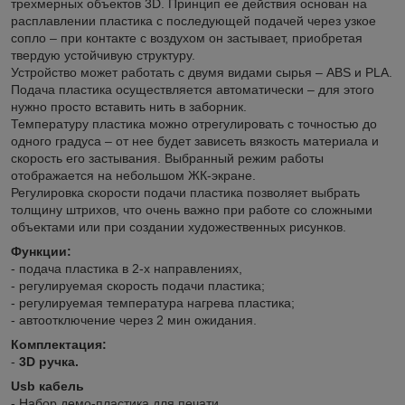
трехмерных объектов 3D. Принцип ее действия основан на
расплавлении пластика с последующей подачей через узкое
сопло – при контакте с воздухом он застывает, приобретая
твердую устойчивую структуру.
Устройство может работать с двумя видами сырья – ABS и PLA.
Подача пластика осуществляется автоматически – для этого
нужно просто вставить нить в заборник.
Температуру пластика можно отрегулировать с точностью до
одного градуса – от нее будет зависеть вязкость материала и
скорость его застывания. Выбранный режим работы
отображается на небольшом ЖК-экране.
Регулировка скорости подачи пластика позволяет выбрать
толщину штрихов, что очень важно при работе со сложными
объектами или при создании художественных рисунков.
Функции:
- подача пластика в 2-х направлениях,
- регулируемая скорость подачи пластика;
- регулируемая температура нагрева пластика;
- автоотключение через 2 мин ожидания.
Комплектация:
-
3D ручка.
​​​​Usb кабель
- Набор демо-пластика для печати