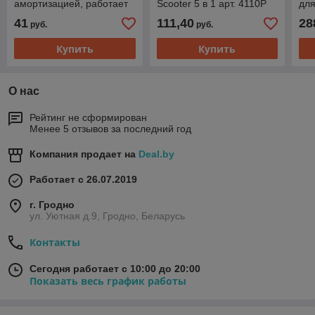
амортизацией, работает
Scooter 5 в 1 арт. 4110P
для
от АКБ, арт. 666-3B
558
41
111,40
28
руб.
руб.
Купить
Купить
О нас
Рейтинг не сформирован
Менее 5 отзывов за последний год
Компания продает на
Deal.by
Работает с 26.07.2019
г. Гродно
ул. Уютная д.9, Гродно, Беларусь
Контакты
Сегодня работает с 10:00 до 20:00
Показать весь график работы