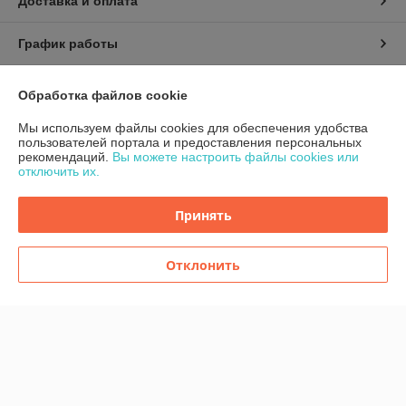
Доставка и оплата
График работы
Полная версия сайта
Обработка файлов cookie
Мы используем файлы cookies для обеспечения удобства
Политика обработки cookies
пользователей портала и предоставления персональных
рекомендаций.
Вы можете настроить файлы cookies или
отключить их.
Сайт создан на платформе Deal.by
Принять
Отклонить
Информация для покупателя
Индивидуальный предприниматель:
ИП Шугало Юрий Анатольевич
г.Гродно ул.Уютная д.9
Регистрационный номер ЕГР: 591280973
УНП: 591280973