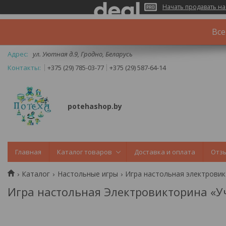
Начать продавать на
Все
ул. Уютная д.9, Гродно, Беларусь
+375 (29) 785-03-77
+375 (29) 587-64-14
potehashop.by
Главная
Каталог товаров
Доставка и оплата
Отз
Каталог
Настольные игры
Игра настольная электровикт
Игра настольная Электровикторина «Учи