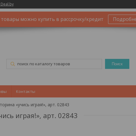
 Deal.by
 товары можно купить в рассрочку/кредит
Подробн
Поиск
ывы
Контакты
орина «учись играя!», арт. 02843
сь играя!», арт. 02843