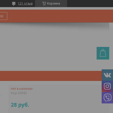
121 отзыв
Корзина
ее
Нет в наличии
Код:
02843
28
руб.