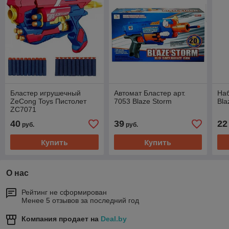
Бластер игрушечный
Автомат Бластер арт.
Наб
ZeCong Toys Пистолет
7053 Blaze Storm
Bla
ZC7071
40
39
22
руб.
руб.
Купить
Купить
О нас
Рейтинг не сформирован
Менее 5 отзывов за последний год
Компания продает на
Deal.by