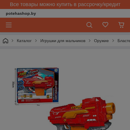
Все товары можно купить в рассрочку/кредит
potehashop.by
Каталог
Игрушки для мальчиков
Оружие
Бласте