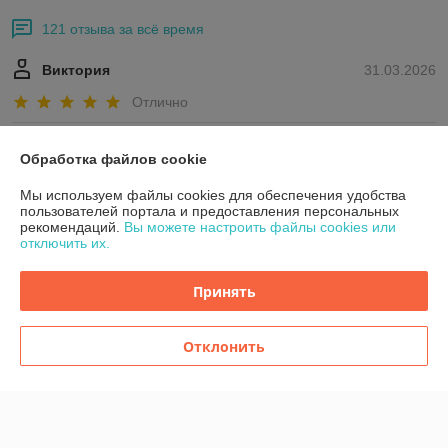
121 отзыва за всё время
Виктория
31.03.2026
Отлично
Тоня
02.01.2026
Обработка файлов cookie
Отлично
Мы используем файлы cookies для обеспечения удобства
пользователей портала и предоставления персональных
Все хорошо, хорошо упаковали , спасибо за заказ
рекомендаций.
Вы можете настроить файлы cookies или
отключить их.
Показать все отзывы
Принять
О нас
Отклонить
Контакты
Доставка и оплата