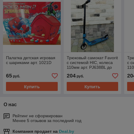
Палатка детская игровая
Трюковый самокат Favorit
Трю
с шариками арт. 1021D
с системой HIC, колеса
с с
110мм арт. PJ638BL до
110
100 кг, алюминиевый
100
65
204
20
руб.
руб.
сердечник
сер
Купить
Купить
О нас
Рейтинг не сформирован
Менее 5 отзывов за последний год
Компания продает на
Deal.by