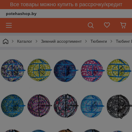
Все товары можно купить в рассрочку/кредит
potehashop.by
Каталог
Зимний ассортимент
Тюбинги
Тюбинг 