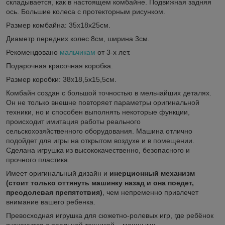
складывается, как в настоящем комбайне. Подвижная задняя
ось. Большие колеса с протекторным рисунком.
Размер комбайна: 35х18х25см.
Диаметр передних колес 8см, ширина 3см.
Рекомендовано
мальчикам
от 3-х лет.
Подарочная красочная коробка.
Размер коробки: 38х18,5х15,5см.
Комбайн создан с большой точностью в мельчайших деталях.
Он не только внешне повторяет параметры оригинальной
техники, но и способен выполнять некоторые функции,
происходит имитация работы реального
сельскохозяйственного оборудования. Машина отлично
подойдет для игры на открытом воздухе и в помещении.
Сделана игрушка из высококачественно, безопасного и
прочного пластика.
Имеет оригинальный дизайн и
инерционный механизм
(стоит только оттянуть машинку назад и она поедет,
преодолевая препятствия)
, чем непременно привлечет
внимание вашего ребенка.
Превосходная игрушка для сюжетно-ролевых игр, где ребёнок
знакомится с реальной техникой – мощными