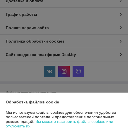
Доставка и оплата
График работы
Полная версия сайта
Политика обработки cookies
Сайт создан на платформе Deal.by
Информация для покупателя
Обработка файлов cookie
Индивидуальный предприниматель:
ИП Шугало Юрий Анатольевич
г.Гродно ул.Уютная д.9
Мы используем файлы cookies для обеспечения удобства
Регистрационный номер ЕГР: 591280973
пользователей портала и предоставления персональных
рекомендаций.
Вы можете настроить файлы cookies или
УНП: 591280973
отключить их.