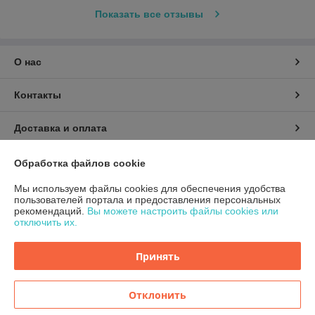
Показать все отзывы
О нас
Контакты
Доставка и оплата
График работы
Обработка файлов cookie
Мы используем файлы cookies для обеспечения удобства
Полная версия сайта
пользователей портала и предоставления персональных
рекомендаций.
Вы можете настроить файлы cookies или
отключить их.
Политика обработки cookies
Принять
Сайт создан на платформе Deal.by
Отклонить