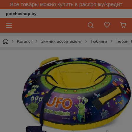
Все товары можно купить в рассрочку/кредит
potehashop.by
Каталог
Зимний ассортимент
Тюбинги
Тюбинг 