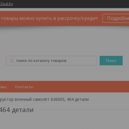
 Deal.by
 товары можно купить в рассрочку/кредит
Подробн
Поиск
ывы
Контакты
руктор военный самолёт 636005, 464 детали
464 детали