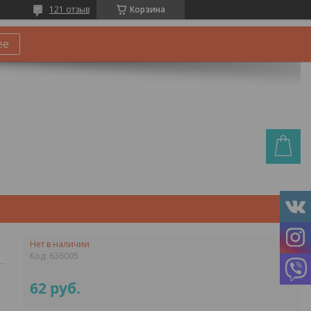
121 отзыв
Корзина
ее
Нет в наличии
Код:
636005
62
руб.