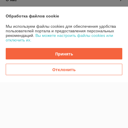
Контакты
Обработка файлов cookie
Мы используем файлы cookies для обеспечения удобства
Доставка и оплата
пользователей портала и предоставления персональных
рекомендаций.
Вы можете настроить файлы cookies или
отключить их.
График работы
Принять
Полная версия сайта
Политика обработки cookies
Отклонить
Сайт создан на платформе Deal.by
Информация для покупателя
Индивидуальный предприниматель:
ИП Шугало Юрий Анатольевич