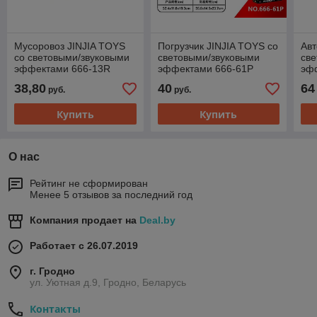
Мусоровоз JINJIA TOYS
Погрузчик JINJIA TOYS со
Авт
со световыми/звуковыми
световыми/звуковыми
све
эффектами 666-13R
эффектами 666-61P
эф
38,80
40
64
руб.
руб.
Купить
Купить
О нас
Рейтинг не сформирован
Менее 5 отзывов за последний год
Компания продает на
Deal.by
Работает с 26.07.2019
г. Гродно
ул. Уютная д.9, Гродно, Беларусь
Контакты