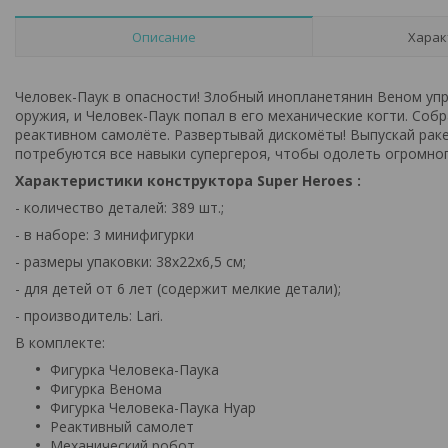
Описание
Харак
Человек-Паук в опасности! Злобный инопланетянин Веном уп
оружия, и Человек-Паук попал в его механические когти. Соб
реактивном самолёте. Развертывай дискомёты! Выпускай раке
потребуются все навыки супергероя, чтобы одолеть огромног
Характеристики конструктора
Super Heroes
:
- количество деталей: 389 шт.;
- в наборе: 3 минифигурки
- размеры упаковки: 38х22х6,5 см;
- для детей от 6 лет (содержит мелкие детали);
- производитель: Lari.
В комплекте:
Фигурка Человека-Паука
Фигурка Венома
Фигурка Человека-Паука Нуар
Реактивный самолет
Механический робот