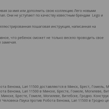
ивая за имя или дополнить свою коллекцию Лего новыми
an. Они не уступают по качеству известным брендам Lego и
иллюстрированная пошаговая инструкция, написанная на
лавное, что ребенок сможет не только весело проводить свое
е замечая.
а Венома, Lari 11500 доставляются в Минск, Брест, Гомель, Мо
та Венома, Lari 11500 в Минске, Бресте, Гомеле, Могилеве, Ви
в Минске, Бресте, Гомеле, Могилеве, Витебске, Гродно. Констр
ёт Человека-Паука против Робота Венома, Lari 11500 в Гродно 