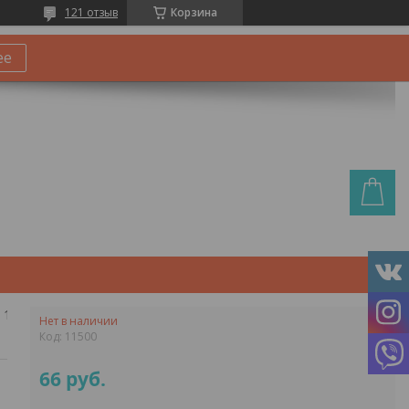
121 отзыв
Корзина
ее
Конструктор реактивный самолёт человека-паука против робота венома, lari 11500
Нет в наличии
Код:
11500
66
руб.