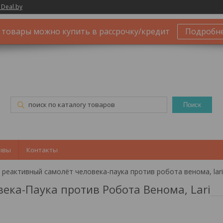
 Deal.by
 товары можно купить в рассрочку/кредит
Подробн
Поиск
ывы
Контакты
ека-Паука против Робота Венома, Lari