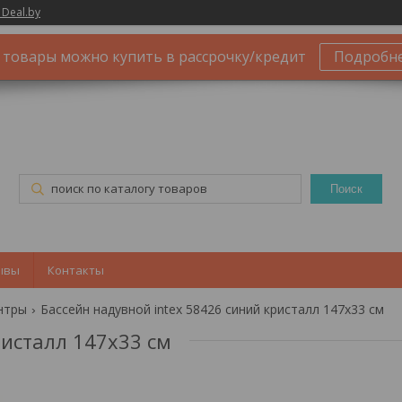
 Deal.by
 товары можно купить в рассрочку/кредит
Подробн
Поиск
ывы
Контакты
нтры
Бассейн надувной intex 58426 синий кристалл 147х33 см
ристалл 147х33 см