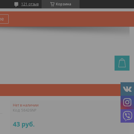
121 отзыв
Корзина
ее
Нет в наличии
Код:
58426NP
43
руб.