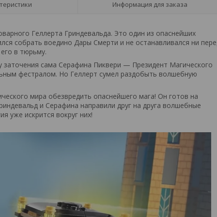
теристики
Информация для заказа
оварного Геллерта Гриндевальда. Это один из опаснейших
лся собрать воедино Дары Смерти и не останавливался ни пере
его в тюрьму.
у заточения сама Серафина Пиквери — Президент Магического
ельным фестралом. Но Геллерт сумел раздобыть волшебную
ческого мира обезвредить опаснейшего мага! Он готов на
риндевальд и Серафина направили друг на друга волшебные
ия уже искрится вокруг них!