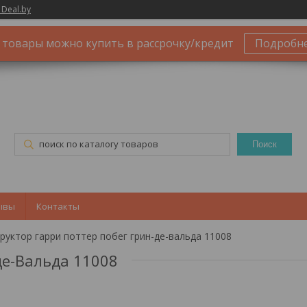
 Deal.by
 товары можно купить в рассрочку/кредит
Подробн
Поиск
ывы
Контакты
руктор гарри поттер побег грин-де-вальда 11008
де-Вальда 11008