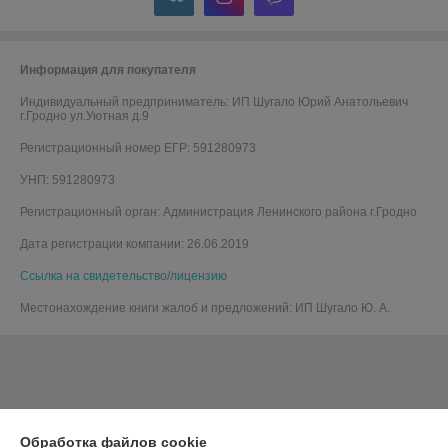
Информация для покупателя
Индивидуальный предприниматель:
ИП Шугало Юрий Анатольевич
г.Гродно ул.Уютная д.9
Регистрационный номер ЕГР: 591280973
УНП: 591280973
Регистрационный орган: Администрация Ленинского района г.Гродно
Дата регистрации компании: 26.06.2019
Ссылка на свидетельство/лицензию
Местонахождение книги жалоб и предложений: ИП Шугало Ю. А.
Обработка файлов cookie