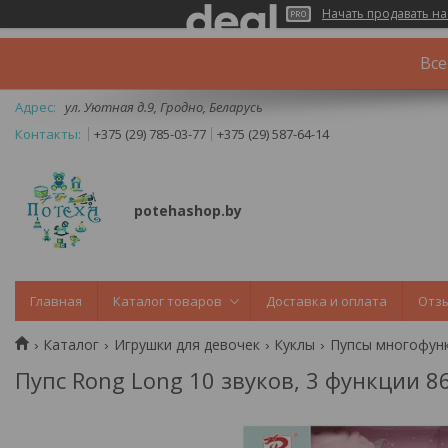
Начать продавать на
Все
ул. Уютная д.9, Гродно, Беларусь
+375 (29) 785-03-77
+375 (29) 587-64-14
potehashop.by
Главная
Каталог товаров
Доставка и оплата
Отз
Каталог
Игрушки для девочек
Куклы
Пупсы многофун
Пупс Rong Long 10 звуков, 3 функции 8