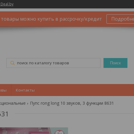
 Deal.by
 товары можно купить в рассрочку/кредит
Подробн
Поиск
ывы
Контакты
кциональные
Пупс rong long 10 звуков, 3 функции 8631
631