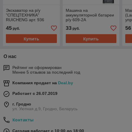
Экскаватор на р/у
Машина на
Ма
"СПЕЦТЕХНИКА"
аккумуляторной батареи
(La
RUICHENG арт. 936
р/у 609-2А
упр
фар
45
33
56
руб.
руб.
Купить
Купить
О нас
Рейтинг не сформирован
Менее 5 отзывов за последний год
Компания продает на
Deal.by
Работает с 26.07.2019
г. Гродно
ул. Уютная д.9, Гродно, Беларусь
Контакты
Сегодня работает с 10:00 до 18:00