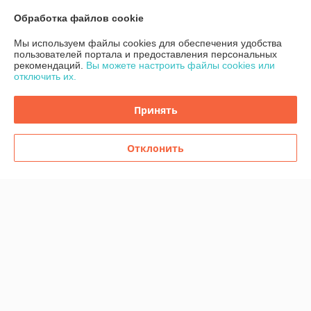
Контакты
Обработка файлов cookie
Мы используем файлы cookies для обеспечения удобства
Доставка и оплата
пользователей портала и предоставления персональных
рекомендаций.
Вы можете настроить файлы cookies или
отключить их.
График работы
Принять
Полная версия сайта
Политика обработки cookies
Отклонить
Сайт создан на платформе Deal.by
Информация для покупателя
Индивидуальный предприниматель:
ИП Шугало Юрий Анатольевич
г.Гродно ул.Уютная д.9