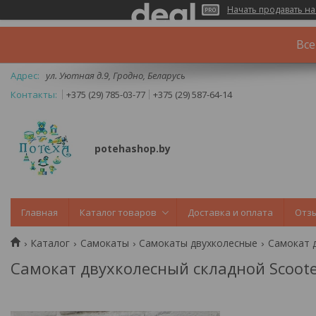
Начать продавать на
Все
ул. Уютная д.9, Гродно, Беларусь
+375 (29) 785-03-77
+375 (29) 587-64-14
potehashop.by
Главная
Каталог товаров
Доставка и оплата
Отз
Каталог
Самокаты
Самокаты двухколесные
Самокат д
Самокат двухколесный складной Scoote