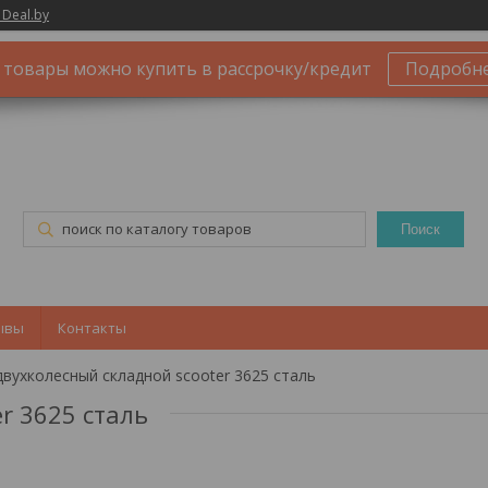
 Deal.by
 товары можно купить в рассрочку/кредит
Подробн
Поиск
ывы
Контакты
вухколесный складной scooter 3625 сталь
r 3625 сталь