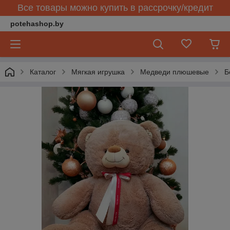
Все товары можно купить в рассрочку/кредит
potehashop.by
Каталог
Мягкая игрушка
Медведи плюшевые
Б