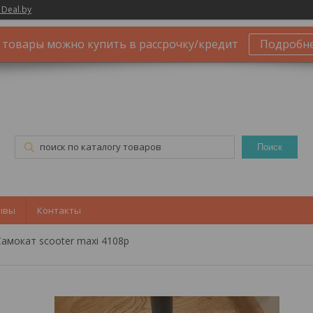
 Deal.by
 товары можно купить в рассрочку/кредит
Подробн
Поиск
ывы
Контакты
Самокат scooter maxi 4108p