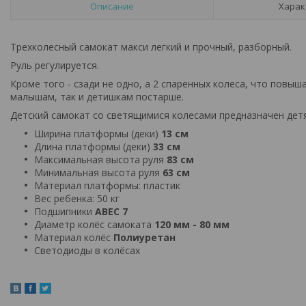
Описание
Харак
Трехколесный самокат макси легкий и прочный, разборный.
Руль регулируется.
Кроме того - сзади не одно, а 2 спаренных колеса, что повыш
малышам, так и детишкам постарше.
Детский самокат со светящимися колесами предназначен детя
Ширина платформы (деки)
13 см
Длина платформы (деки)
33 см
Максимальная высота руля
8
3 см
Минимальная высота руля
6
3 см
Материал платформы: пластик
Вес ребенка: 50 кг
Подшипники
ABEC 7
Диаметр колёс самоката
120 мм - 80 мм
Материал колёс
Полиуретан
Светодиоды в колёсах