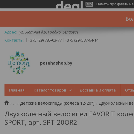
Начать продавать на
Все
ул. Уютная д.9, Гродно, Беларусь
+375 (29) 785-03-77
+375 (29) 587-64-14
potehashop.by
Главная
Каталог товаров
Доставка и оплата
Отз
...
Детские велосипеды (колеса 12-20")
Двухколесный велосипед FAVORIT колеса
SPORT, арт. SPT-20OR2