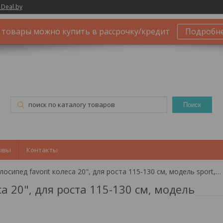
 Deal.by
 товары можно купить в рассрочку/кредит
Подробн
Поиск
ывы
Контакты
Двухколесный велосипед favorit колеса 20", для роста 115-130 см, модель sport, арт. spt-20or2
 20", для роста 115-130 см, модель