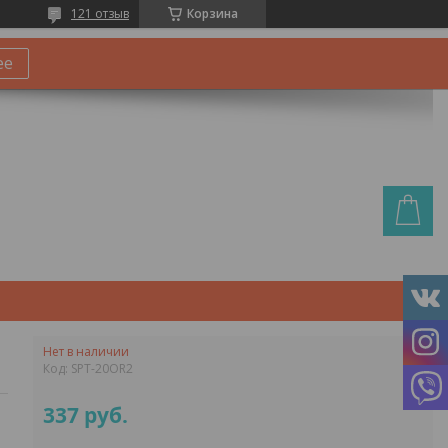
121 отзыв
Корзина
ее
Нет в наличии
Код:
SPT-20OR2
337
руб.