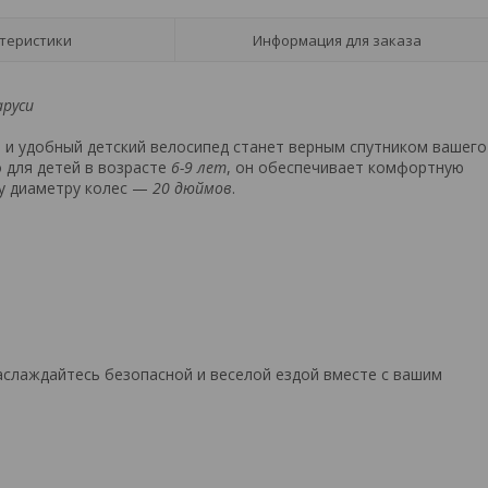
теристики
Информация для заказа
аруси
и удобный детский велосипед станет верным спутником вашего
о для детей в возрасте
6-9 лет
, он обеспечивает комфортную
му диаметру колес —
20 дюймов
.
аслаждайтесь безопасной и веселой ездой вместе с вашим