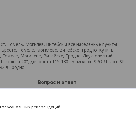
ест, Гомель, Могилев, Витебск и все населенные пункты
 Бресте, Гомеле, Могилеве, Витебске, Гродно. Купить
, Гомеле, Могилеве, Витебске, Гродно. Двухколесный
T колеса 20", для роста 115-130 см, модель SPORT, арт. SPT-
R2 в Гродно.
Вопрос и ответ
Частые вопросы
Новости
я персональных рекомендаций.