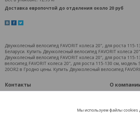
Доставка европочтой до отделения около 20 руб
Двухколесный велосипед FAVORIT колеса 20", для роста 115-1
Беларуси. Купить Двухколесный велосипед FAVORIT колеса 20"
Двухколесный велосипед FAVORIT колеса 20", для роста 115-1
велосипед FAVORIT колеса 20", для роста 115-130 см, модель 
20OR2 в Гродно цены. Купить Двухколесный велосипед FAVORIT
Контакты
О компани
+375297850377
Каталог
+375295876414
Доставка и
Мы используем файлы cookies
potehashop@mail.ru
О нас