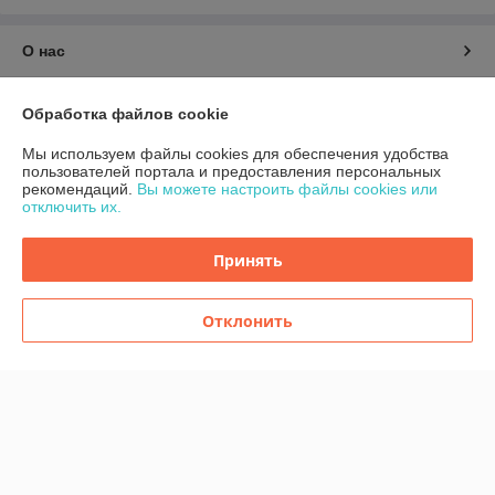
О нас
Контакты
Обработка файлов cookie
Мы используем файлы cookies для обеспечения удобства
Доставка и оплата
пользователей портала и предоставления персональных
рекомендаций.
Вы можете настроить файлы cookies или
отключить их.
График работы
Принять
Полная версия сайта
Политика обработки cookies
Отклонить
Сайт создан на платформе Deal.by