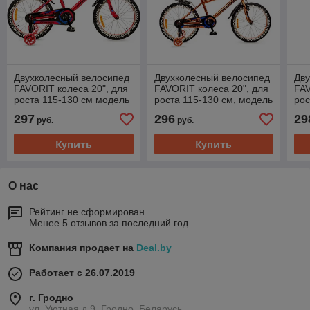
Двухколесный велосипед
Двухколесный велосипед
Дв
FAVORIT колеса 20", для
FAVORIT колеса 20", для
FAV
роста 115-130 см модель
роста 115-130 см, модель
рос
SPORT, арт. SPT-Y20RD
SPORT, арт. SPT-Y20OR
SPO
297
296
29
руб.
руб.
Купить
Купить
О нас
Рейтинг не сформирован
Менее 5 отзывов за последний год
Компания продает на
Deal.by
Работает с 26.07.2019
г. Гродно
ул. Уютная д.9, Гродно, Беларусь