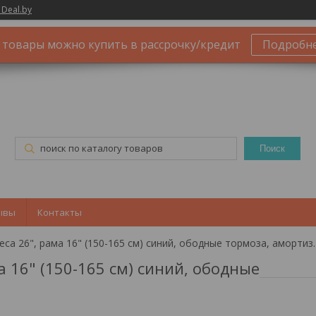
 Deal.by
 товары можно купить в рассрочку/кредит
Подробн
Поиск
ывы
Контакты
Велосипед racer matrix колеса 
а 16" (150-165 см) синий, ободные