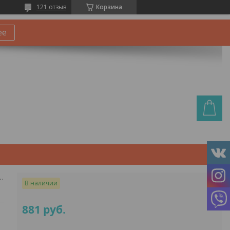
121 отзыв
Корзина
ее
26", рама 16" (150-165 см) синий, ободные тормоза, амортизация
В наличии
881
руб.