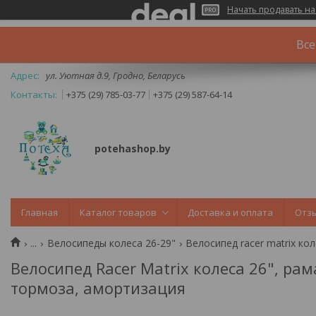
Начать продавать на
Все
ул. Уютная д.9, Гродно, Беларусь
+375 (29) 785-03-77
+375 (29) 587-64-14
potehashop.by
Главная
Каталог товаров
Доставка и оплата
Отз
...
Велосипеды колеса 26-29"
Велосипед Racer Matrix колеса 26", рам
тормоза, амортизация