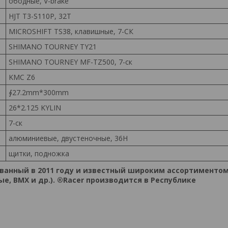
ободные, V-brake
HJT T3-S110P, 32Т
MICROSHIFT TS38, клавишные, 7-СК
SHIMANO TOURNEY TY21
SHIMANO TOURNEY MF-TZ500, 7-ск
KMC Z6
∮27.2mm*300mm
26*2.125 KYLIN
7-ск
алюминиевые, двустеночные, 36H
щитки, подножка
ованный в 2011 году и известный широким ассортименто
е, BMX и др.). ®Racer производится в Республике