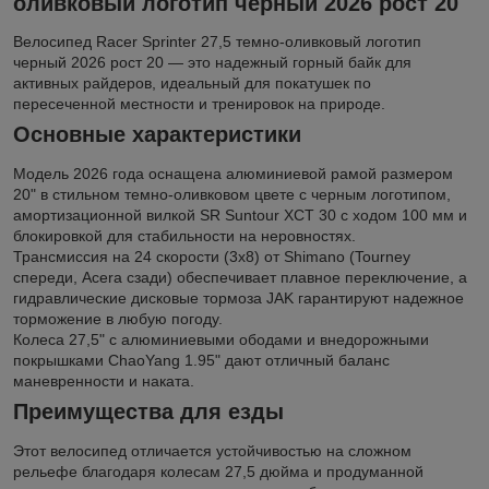
оливковый логотип черный 2026 рост 20
Велосипед Racer Sprinter 27,5 темно-оливковый логотип
черный 2026 рост 20 — это надежный горный байк для
активных райдеров, идеальный для покатушек по
пересеченной местности и тренировок на природе.
Основные характеристики
Модель 2026 года оснащена алюминиевой рамой размером
20" в стильном темно-оливковом цвете с черным логотипом,
амортизационной вилкой SR Suntour XCT 30 с ходом 100 мм и
блокировкой для стабильности на неровностях.
Трансмиссия на 24 скорости (3x8) от Shimano (Tourney
спереди, Acera сзади) обеспечивает плавное переключение, а
гидравлические дисковые тормоза JAK гарантируют надежное
торможение в любую погоду.
Колеса 27,5" с алюминиевыми ободами и внедорожными
покрышками ChaoYang 1.95" дают отличный баланс
маневренности и накатa.​
Преимущества для езды
Этот велосипед отличается устойчивостью на сложном
рельефе благодаря колесам 27,5 дюйма и продуманной