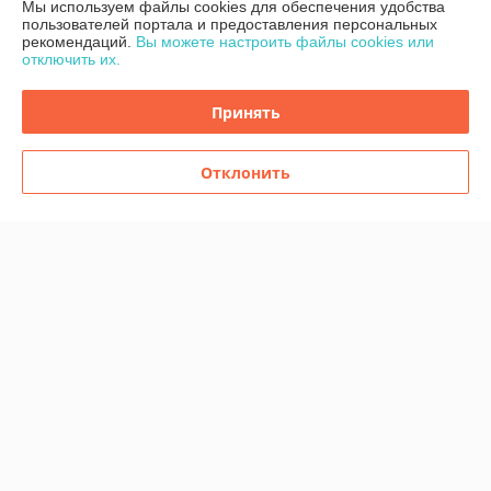
Мы используем файлы cookies для обеспечения удобства
Доставка и оплата
пользователей портала и предоставления персональных
рекомендаций.
Вы можете настроить файлы cookies или
отключить их.
График работы
Принять
Полная версия сайта
Политика обработки cookies
Отклонить
Сайт создан на платформе Deal.by
Информация для покупателя
Индивидуальный предприниматель:
ИП Шугало Юрий Анатольевич
г.Гродно ул.Уютная д.9
Регистрационный номер ЕГР: 591280973
УНП: 591280973