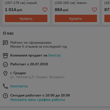
(167-178 см) серый,
(150-165 см) темно-
(16
ободные тормоза,
бордовый, дисковые
бор
1 014
884
87
руб.
руб.
амортизация
тормоза, амортизация
тор
Купить
Купить
О нас
Рейтинг не сформирован
Менее 5 отзывов за последний год
Компания продает на
Deal.by
Работает с 26.07.2019
г. Гродно
ул. Уютная д.9, Гродно, Беларусь
Контакты
Сегодня работает с 10:00 до 20:00
Показать весь график работы