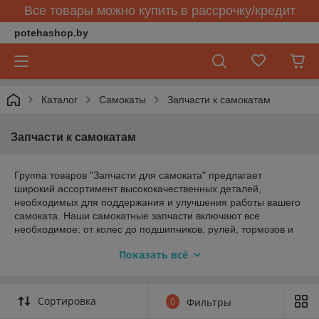
Все товары можно купить в рассрочку/кредит
potehashop.by
Каталог
Самокаты
Запчасти к самокатам
Запчасти к самокатам
Группа товаров "Запчасти для самоката" предлагает
широкий ассортимент высококачественных деталей,
необходимых для поддержания и улучшения работы вашего
самоката. Наши самокатные запчасти включают все
необходимое: от колес до подшипников, рулей, тормозов и
креплений. Мы также предлагаем рамы, резиновые
Показать всё
накладки, гайки и болты, фонари и грипсы для
максимальной безопасности и комфорта при езде. Все наши
детали произведены из прочных материалов и соответствуют
строгим стандартам качества, чтобы обеспечить
Сортировка
0
Фильтры
долговечность и надежность вашей техники. Выбирайте из