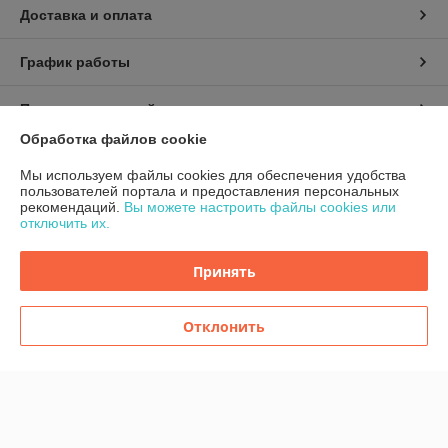
Доставка и оплата
График работы
Полная версия сайта
Обработка файлов cookie
Политика обработки cookies
Мы используем файлы cookies для обеспечения удобства
пользователей портала и предоставления персональных
Сайт создан на платформе Deal.by
рекомендаций.
Вы можете настроить файлы cookies или
отключить их.
Принять
Отклонить
Информация для покупателя
Индивидуальный предприниматель:
ИП Шугало Юрий Анатольевич
г.Гродно ул.Уютная д.9
Регистрационный номер ЕГР: 591280973
УНП: 591280973